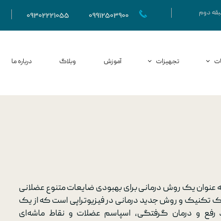
09302221055
09912503900
ت
تجهیزات
آموزش
وبلاگ
درباره ما
منوال تراپی
شاک ویو
Dry needling
بیوفیدبک
اختلالات ساختاری​
تکار
یعات ارتوپدی​
CPM​
عات نورولوژی​
کامپرشن یا وازوترین
ایعات ورزشی​
لیزر درمانی
 به عنوان یک روش درمانی برای بهبودی ضایعات متنوع عضلانی
 تکنیک و روش جدید درمانی در فیزیوتراپی است که از یک
لالات کف لگن
الکترواکوپانکچر​
فع و درمان گرفتگی، اسپاسم عضلات و نقاط ماشه‌ای