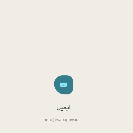
تعویض
درم
ش
ایمیل
info@sabaphysio.ir