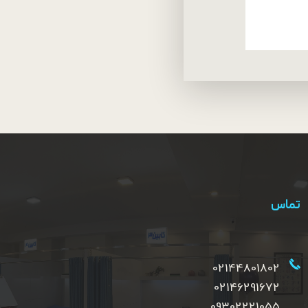
تماس
02144801802
02146291672
09302221055