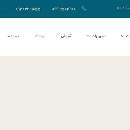
09302221055
09912503900
ت
تجهیزات
آموزش
وبلاگ
درباره ما
منوال تراپی
شاک ویو
Dry needling
بیوفیدبک
اختلالات ساختاری​
تکار
یعات ارتوپدی​
CPM​
عات نورولوژی​
کامپرشن یا وازوترین
ایعات ورزشی​
لیزر درمانی
لالات کف لگن
الکترواکوپانکچر​