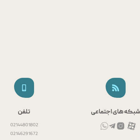
 مفصل لگن و زانو
Beauty Steam​
ان سردرد گردنی
ترکشن
بکه های اجتماعی
تلفن
02144801802
02146291672