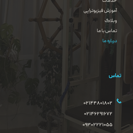
خدمات
آموزش فیزیوتراپی
وبلاگ
تماس با ما
درباره ما
تماس
02144801802
02146291672
09302221055