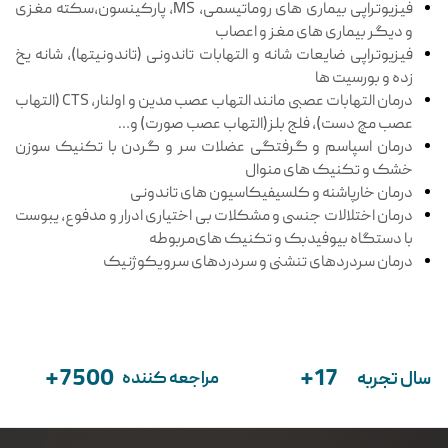
فیزیوتراپی بیماری های روماتیسمی، MS، پارکینسون،سکته مغزی
و دیگر بیماری های مغز و اعصاب
فیزیوتراپی ضایعات شانه و التهابات تاندونی (تاندونیتها)، شانه یخ
زده و بورسیت ها
درمان التهابات عصبی مانند التهاب عصب مدین و اولنار، CTS (التهاب
عصب مچ دست)، فلج بلز(التهاب عصب صورت) و…
درمان اسپاسم و گرفتگی عضلات سر و گردن با تکنیک سوزن
خشک و تکنیک های منوال
درمان خارپاشنه و کلسیفیکاسیون های تاندونی
درمان اختلالات جنسی و مشکلات بی اختیاری ادرار و مدفوع، یبوست
با دستگاه بیوفیدبک و تکنیک های‌مربوطه
درمان سردردهای تنشنی و سردردهای سرویکوژنیک
+7500
+17
سال تجربه
مراجعه کننده