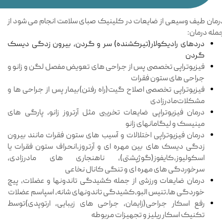
رمان طیف وسیعی از ضایعات در کلینیک صبای سلامت انجام می شود از
مله درمان:
دردهای رادیکولار(تیرکشنده) سر و گردن، بیرون زدگی دیسک
گردن
فیزیوتراپی تخصصی پس از جراحی های تعویض مفصل لگن و زانو و
جراحی های ستون فقرات
فیزیوتراپی تخصصی اصلاح گیت(راه رفتن)بیمار پس از جراحی ها و
مشکلات‌مادرزادی
درمان فیزیوتراپی ضایعات تخریبی مثل آرتروز زانو، پارگی های
مینیسک و لیگامانهای زانو
درمان فیزیوتراپی اختلالات و آسیب های ستون فقرات مانند بیرون
زدگی دیسک های بین مهره ای و آرتروز،انحراف ستون فقرات یا
اسکولیوز،کایفوز(گوژپشتی)، ناهنجاری های مادرزادی،
سرخوردگی های مهره ای و تنگی کانال نخاعی
درمان ضایعات ورزشی از جمله کشیدگی تاندونها و عضلات، پیچ
خوردگی ها،تنیس البو،کشیدگی تاندونهای شانه، اسپاسم عضلات
رفع اسکار جراحی(زایمان، جراحی های زیبایی، ارتوپدی)توسط
تکنیک اسکار ریلیز و تجهیزات مربوطه