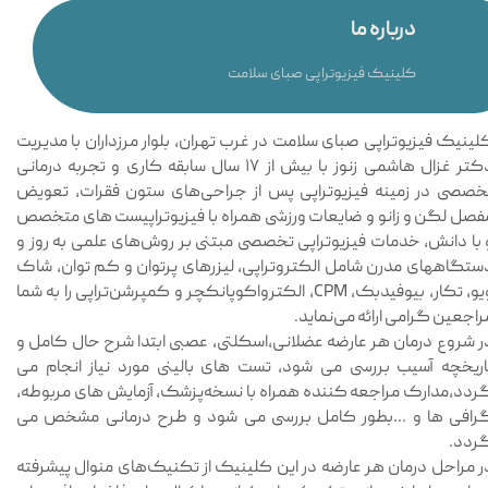
درباره ما
کلینیک فیزیوتراپی صبای سلامت
لینیک فیزیوتراپی صبای سلامت در غرب تهران، بلوار مرزداران با مدیریت
دکتر غزال هاشمی زنوز با بیش از ۱۷ سال سابقه کاری و تجربه درمانی
خصصی در زمینه فیزیوتراپی پس از جراحی‌های ستون فقرات، تعویض
فصل لگن و زانو و ضایعات ورزشی همراه با فیزیوتراپیست های متخصص
 با دانش، خدمات فیزیوتراپی تخصصی مبتنی بر روش‌های علمی به روز و
ستگاههای مدرن شامل الکتروتراپی، لیزرهای پرتوان و کم توان، شاک
ویو، تکار، بیوفیدبک، CPM، الکترواکوپانکچر و کمپرشن‌تراپی را به شما
راجعین گرامی ارائه می‌نماید.
ر شروع درمان هر عارضه عضلانی،اسکلتی، عصبی ابتدا شرح حال کامل و
اریخچه آسیب بررسی می شود، تست های بالینی مورد نیاز انجام می
ردد،مدارک مراجعه کننده همراه با نسخه‌پزشک، آزمایش های مربوطه،
رافی ها و …بطور کامل بررسی می شود و طرح درمانی مشخص می
ردد.
ر مراحل درمان هر عارضه در این کلینیک از تکنیک‌های منوال پیشرفته