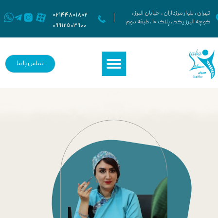
021
44801802
تهران ، بلوار مرزداران ، خیابان البرز ،
کوچه البرز یکم ، پلاک ۱۰ ، طبقه دوم
09912503900
تماس با ما